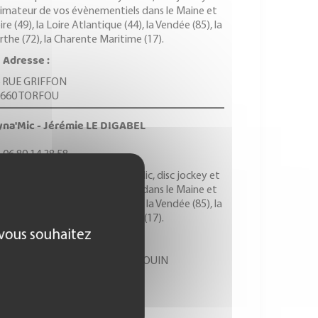
imateur de vos évènementiels dans le Maine et
ire (49), la Loire Atlantique (44), la Vendée (85), la
rthe (72), la Charente Maritime (17).
Adresse :
 RUE GRIFFON
9660 TORFOU
na'Mic - Jérémie LE DIGABEL
06 89 14 38 58
hésitez pas à contacter Dyna’Mic, disc jockey et
imateur de vos évènementiels dans le Maine et
ire (49), la Loire Atlantique (44), la Vendée (85), la
rthe (72), la Charente Maritime (17).
 vous souhaitez
Adresse :
 BIS RUE DE LA PLANCHE AU BOUIN
860 PONT SAINT MARTIN