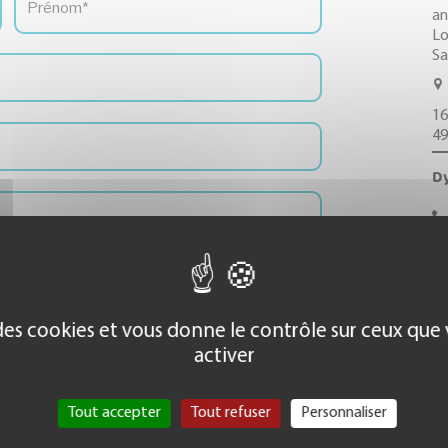
an
Lo
Sa
16
4
Dy
N’
an
Lo
Sa
e des cookies et vous donne le contrôle sur ceux que
activer
25
44
Tout accepter
Tout refuser
Personnaliser