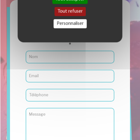
ECOLE SACRÉ COEUR BOUSSAY
Manue Yo
Tout refuser
Mélanie
NOUS CONTACTER
Laurent
Personnaliser
APEL ECOLE PRIVÉE
EMILIE SOCIÉTÉ DEFINOX
!
NELLY BENOÎT
Pascal
CÉCILE ET JF
SÉVERINEB
Partenaires
LE CEP
AUX SAVEURS D HIER ET D AUJOURD HUI
LE SALOON
AU DETOUR DE L'ILE
Coezi
Goudici
CK Traiteur
IES