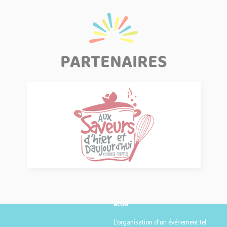
CANDY BAR
TV 140 CM SUR PIED
BABY FOOT
BLIND TEST ET QUIZ VIRTUEL AVEC ANIMATEUR 1H30
KARAOKE AVEC ANIMATEUR 2H
PARTENAIRES
PUPITRE
VERRES
COUVERTS
LÜ AVEC ANIMATEUR 2H
ARCHERY TAG AVEC ANIMATEUR 2H
BOWLING
LA GRENOUILLE
JOUTES GONFLABLES
ASSIETTES
PUISSANCE 4 BASKET
TABLES GRISES 90X200
TABLES BOIS RONDE (Diamètre 150 ou 180)
BANCS BOIS
CHAISES
LE BOWLING
BLOG
LE BOULEVARD DES BILLES
MANGE DEBOUT
L’organisation d’un événement tel