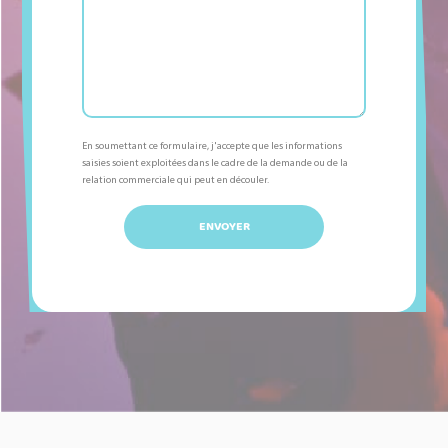
Ternelia
Locations
ECRAN GEANT 150 pouces
Les marionnettes
En soumettant ce formulaire, j'accepte que les informations
Yao et YoYo
saisies soient exploitées dans le cadre de la demande ou de la
relation commerciale qui peut en découler.
Salut, l’Artiste
Il est né le Naya
Tébi et Curly Show
Rhagan et autres curiosité
Tic Tac, Bzzzzzzz
CLOWN CONFETTI avec son ami KOUAK-KOUAK
Le Petit Flocon de Neige
Ciboulette et le Livre Magique
96 M2 BLANC PLIABLE
72 M2 BLANC PLIABLE
6m x 4m BLANC PLIABLE
LA FAUCHEUSE MECANIQUE AVEC ANIMATEUR 2 H NOUV.2026
TASSES