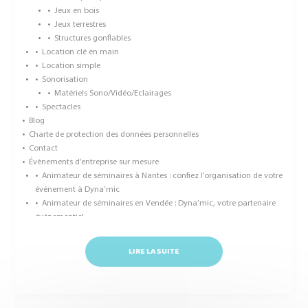
Jeux en bois
Jeux terrestres
Structures gonflables
Location clé en main
Location simple
Sonorisation
Matériels Sono/Vidéo/Eclairages
Spectacles
Blog
Charte de protection des données personnelles
Contact
Évènements d’entreprise sur mesure
Animateur de séminaires à Nantes : confiez l’organisation de votre
événement à Dyna’mic
Animateur de séminaires en Vendée : Dyna’mic, votre partenaire
événementiel
Animation de Team Building : Dyna’mic, votre partenaire expert
Animation de votre Séminaire en Pays de la Loire
LIRE LA SUITE
Dyna’mic : votre animateur de séminaire en Pays de la Loire
Dyna’mic : spécialiste des jeux de cohésion d’équipe, animateur de
team building et séminaire
Dyna’mic, le professionnel parfait pour vos animations