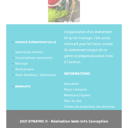
BLOG
L’organisation d’un événement
tel qu’un mariage, c’est assez
AGENCE ÉVÉNEMENTIELLE
stressant pour les futurs mariés.
Un événement unique de ce
Spectacles artistes
genre se prépare plusieurs mois
Sonorisations spectacles
à l’avance...
Mariage
Anniversaire
INFORMATIONS
Team Building / Séminaires
Actualités
BARNUMS
Nous contacter
Mentions Légales
Plan du site
Charte de protection des données
2021 DYNA'MIC © - Réalisation Web:
Info Conception