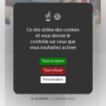
Prix : 90 € TTC
Ce site utilise des cookies
et vous donne le
contrôle sur ceux que
vous souhaitez activer
STRUCTURES
GONFLABLES
Tout accepter
MINI JEU KERMESSE BASEBALL
Tout refuser
Dyna’mic
, spécialiste de la
location, installation de jeux
Personnaliser
gonflables sur
les Pays de loire, Bretagne
vous propose ses
services pour vos évènement familiaux ou fêtes entre amis,
écoles et entreprises. Retrouvez ici l’ensemble de nos
jeux
et
gonflables
, à votre disposition.