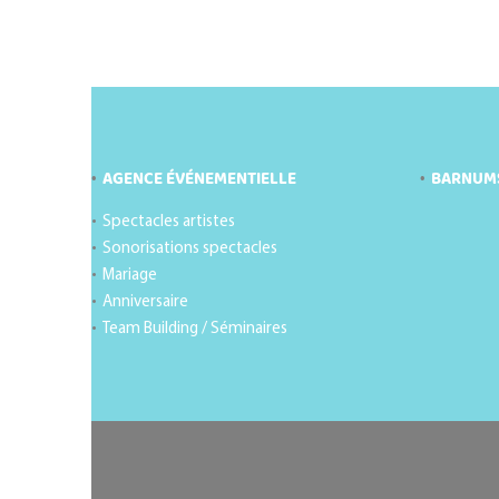
AGENCE ÉVÉNEMENTIELLE
BARNUM
Spectacles artistes
Sonorisations spectacles
Mariage
Anniversaire
Team Building / Séminaires