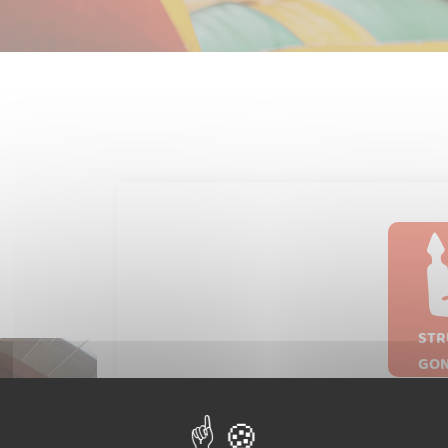
STR
GON
TOBOGG