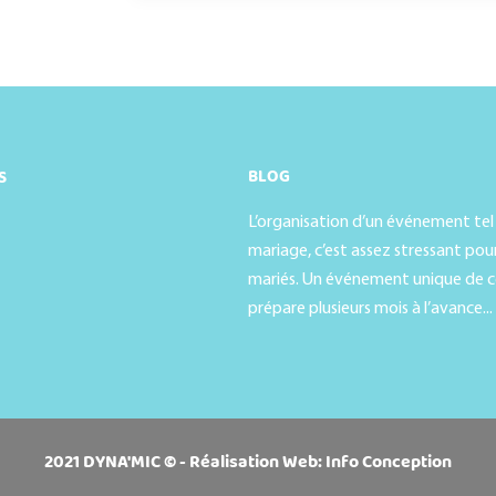
BLOG
S
L’organisation d’un événement tel
mariage, c’est assez stressant pour
mariés. Un événement unique de c
prépare plusieurs mois à l’avance...
2021 DYNA'MIC © - Réalisation Web:
Info Conception