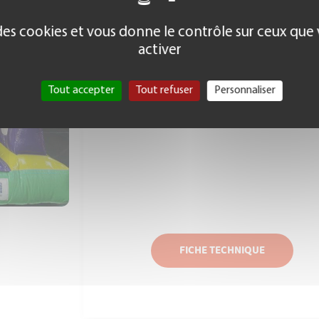
Dyna’mic
, spécialiste de la
location, inst
Bretagne
vous propose ses services pour vo
e des cookies et vous donne le contrôle sur ceux que
et entreprises. Retrouvez ici l’ensemble
activer
Tout accepter
Tout refuser
Personnaliser
FICHE TECHNIQUE