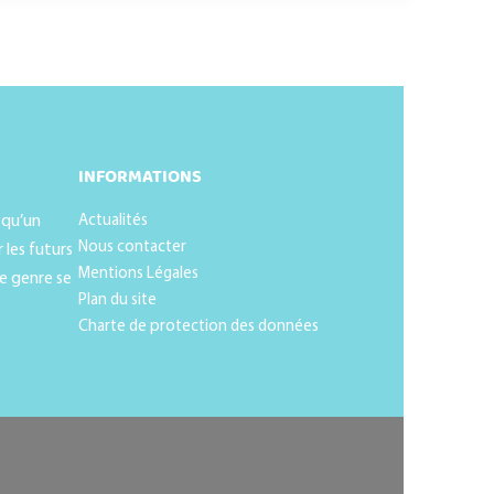
INFORMATIONS
 qu’un
Actualités
Nous contacter
 les futurs
Mentions Légales
e genre se
Plan du site
Charte de protection des données