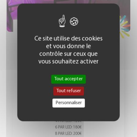
Prix : 120 € TTC
Ce site utilise des cookies
DÉCORATIONS MISE EN
et vous donne le
LUMIÈRES
contrôle sur ceux que
vous souhaitez activer
Tout accepter
DÉCORATION DE SALLES
Tout refuser
Pour une mise en lumière de votre salle ou éléments de
Personnaliser
décorations (couleurs au choix)
4 PAR LED: 120€
6 PAR LED: 180€
8 PAR LED: 200€